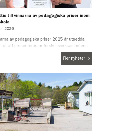
ttis till vinnarna av pedagogiska priser inom
skola
uni 2026
narna av pedagogiska priser 2025 är utsedda.
t ut att presenteras är förskoleverksamhetens
stagare som uppmärksammats med blommor och
Fler nyheter
lom av barn- och förskolenämndens ordförande
illa Kjellin (M).