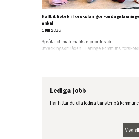
Hallbibliotek i förskolan gör vardagsläsning
enkel
1 juli 2026
Språk och matematik är prioriterade
utvecklingsområden i Haninge kommuns förskolor
Ett konkret exempel på det språkutvecklande arb
är hallbiblioteken, som finns på flera kommunala
förskolor och gör litteratur lättillgänglig i barnens
vardag.
Lediga jobb
Här hittar du alla lediga tjänster på kommune
Visa a