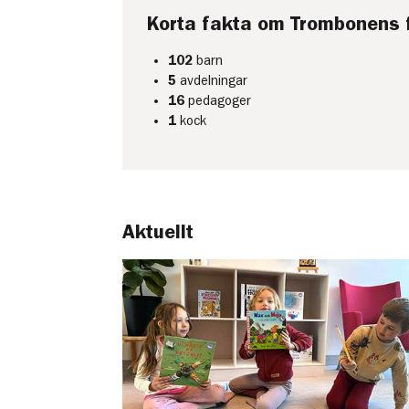
Korta fakta om Trombonens 
102
barn
5
avdelningar
16
pedagoger
1
kock
Aktuellt