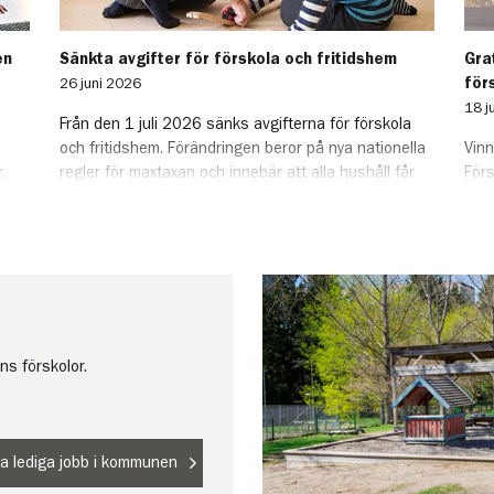
en
Sänkta avgifter för förskola och fritidshem
Gra
för
26 juni 2026
18 j
Från den 1 juli 2026 sänks avgifterna för förskola
och fritidshem. Förändringen beror på nya nationella
Vin
.
regler för maxtaxan och innebär att alla hushåll får
Förs
etet
en lägre avgift.
pri
dip
Pern
ns förskolor.
lla lediga jobb i kommunen