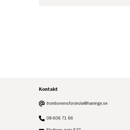
Kontakt
E-
trombonensforskola@haninge.se
post:
Telefon:
08-606 71 66
Postadress: