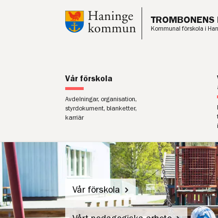
Till innehåll på sidan
TROMBONENS 
Lyssna
Kommunal förskola i Ha
Vår förskola
Avdelningar, organisation,
styrdokument, blanketter,
karriär
Vår förskola