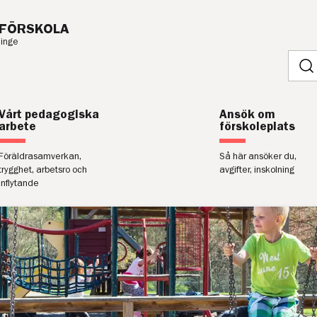
FÖRSKOLA
ninge
Sök
på
webbp
Vårt pedagogiska
Ansök om
arbete
förskoleplats
Föräldrasamverkan,
Så här ansöker du,
trygghet, arbetsro och
avgifter, inskolning
inflytande