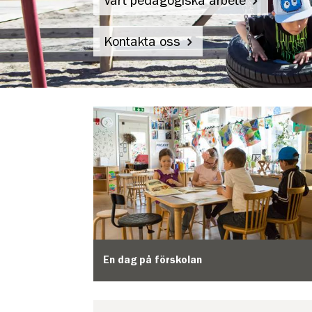
Vårt pedagogiska arbete
Kontakta oss
Trombonens
förskola
En dag på förskolan