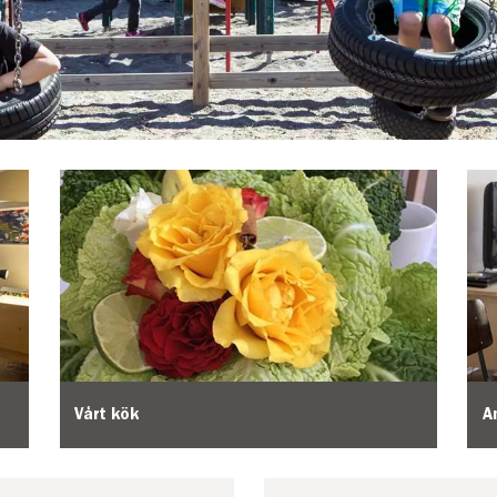
Vårt kök
A