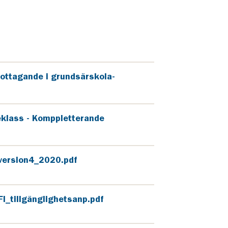
ottagande i grundsärskola-
leklass - Komppletterande
version4_2020.pdf
I_tillgänglighetsanp.pdf