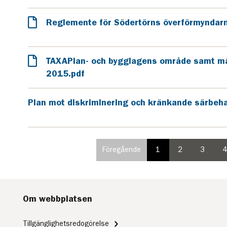
Reglemente för Södertörns överförmyndar
TAXAPlan- och bygglagens område samt mä
2015.pdf
Plan mot diskriminering och kränkande särbeh
Föregående
1
2
3
sida
paginering
paginering
paginer
i
sida
sida
sida
paginering,
inte
valbar
Om webbplatsen
på
första
sidan
Tillgänglighetsredogörelse