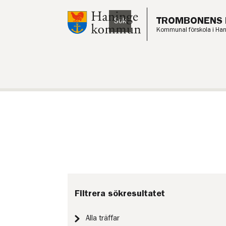
Till innehåll på sidan
TROMBONENS 
Sök
Lyssna
Kommunal förskola i Ha
Filtrera sökresultatet
Alla träffar