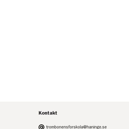
Kontakt
E-
trombonensforskola@haninge.se