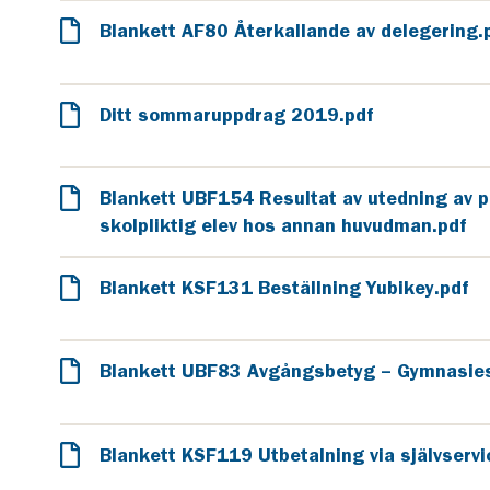
Blankett AF80 Återkallande av delegering.
Ditt sommaruppdrag 2019.pdf
Blankett UBF154 Resultat av utedning av p
skolpliktig elev hos annan huvudman.pdf
Blankett KSF131 Beställning Yubikey.pdf
Blankett UBF83 Avgångsbetyg – Gymnasies
Blankett KSF119 Utbetalning via självserv