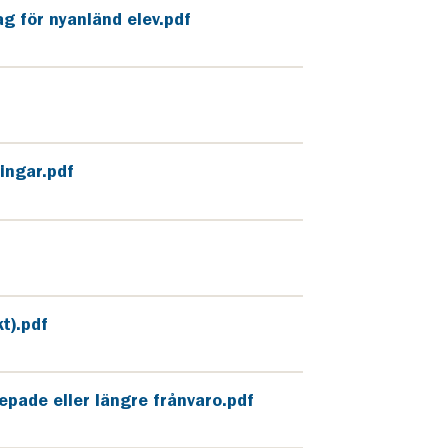
 för nyanländ elev.pdf
ingar.pdf
t).pdf
pade eller längre frånvaro.pdf