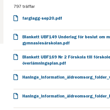
797 träffar
farglagg-sep20.pdf
Blankett UBF149 Underlag för beslut om m
gymnasiesärskolan.pdf
Blankett UBF169 Nr 2 Förskola till försko
överlämningsplan.pdf
Haninge_information_äldreomsorg_folder_
Haninge_information_äldreomsorg_folder_F