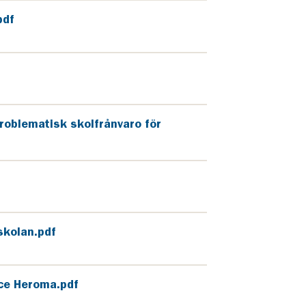
pdf
roblematisk skolfrånvaro för
kolan.pdf
ice Heroma.pdf