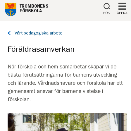
Till innehåll på sidan
TROMBONENS
FÖRSKOLA
SÖK
ÖPPNA
Tillbaka
Vårt pedagogiska arbete
till
sidan:
Föräldrasamverkan
När förskola och hem samarbetar skapar vi de
bästa förutsättningarna för barnens utveckling
och lärande. Vårdnadshavare och förskola har ett
gemensamt ansvar för barnens vistelse i
förskolan.