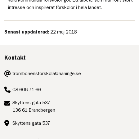
våra kommunala förskolor gör. Ett arbete som har rönt stort
intresse och inspirerat förskolor i hela landet.
Senast uppdaterad:
22 maj 2018
Kontakt
E-
trombonensforskola@haninge.se
post:
Telefon:
08-606 71 66
Postadress:
Skyttens gata 537
136 61 Brandbergen
Besöksadress:
Skyttens gata 537