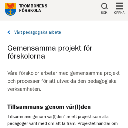
Till innehåll på sidan
TROMBONENS
FÖRSKOLA
SÖK
ÖPPNA
Tillbaka
Vårt pedagogiska arbete
till
sidan:
Gemensamma projekt för
förskolorna
Våra förskolor arbetar med gemensamma projekt
och processer för att utveckla den pedagogiska
verksamheten.
Tillsammans genom vär(l)den
Tillsammans genom vär(l)den” är ett projekt som alla
pedagoger varit med om att ta fram. Projektet handlar om