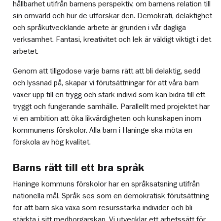
hållbarhet utifrån barnens perspektiv, om barnens relation till
sin omvärld och hur de utforskar den. Demokrati, delaktighet
och språkutvecklande arbete är grunden i vår dagliga
verksamhet. Fantasi, kreativitet och lek är väldigt viktigt i det
arbetet.
Genom att tillgodose varje barns rätt att bli delaktig, sedd
och lyssnad på, skapar vi förutsättningar för att våra barn
växer upp till en trygg och stark individ som kan bidra till ett
tryggt och fungerande samhälle. Parallellt med projektet har
vi en ambition att öka likvärdigheten och kunskapen inom
kommunens förskolor. Alla barn i Haninge ska möta en
förskola av hög kvalitet.
Barns rätt till ett bra språk
Haninge kommuns förskolor har en språksatsning utifrån
nationella mål. Språk ses som en demokratisk förutsättning
för att barn ska växa som resursstarka individer och bli
stärkta i sitt medborgarskap. Vi utvecklar ett arbetssätt för